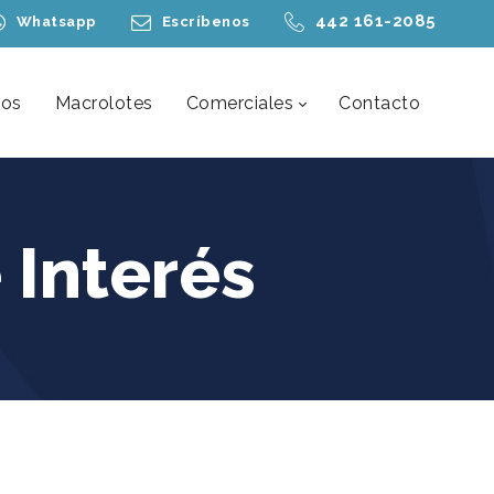
442 161-2085
Whatsapp
Escríbenos
nos
Macrolotes
Comerciales
Contacto
 Interés