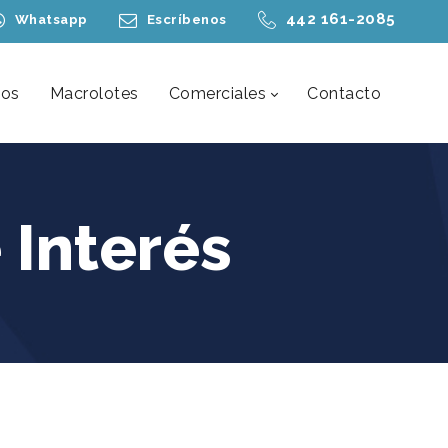
442 161-2085
Whatsapp
Escríbenos
nos
Macrolotes
Comerciales
Contacto
 Interés