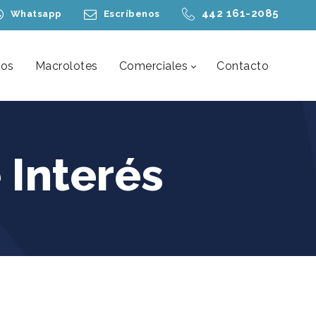
442 161-2085
Whatsapp
Escríbenos
nos
Macrolotes
Comerciales
Contacto
 Interés